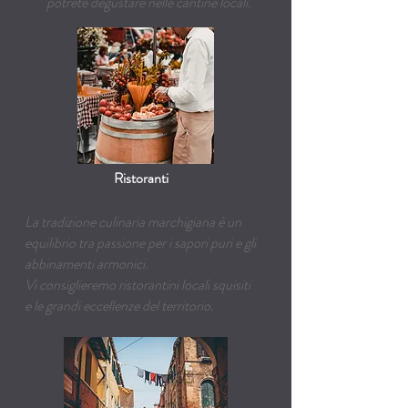
potrete degustare nelle cantine locali.
Ristoranti
La tradizione culinaria marchigiana è un
equilibrio tra passione per i sapori puri e gli
abbinamenti armonici.
Vi consiglieremo ristorantini locali squisiti
e le grandi eccellenze del territorio.