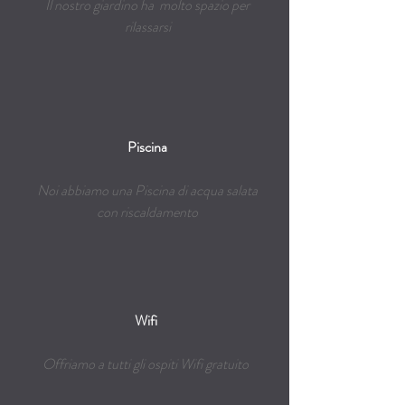
Il nostro giardino ha molto spazio per
rilassarsi
Piscina
Noi abbiamo una
Piscina di acqua salata
con riscaldamento
Wifi
Offriamo a tutti gli ospiti Wifi gratuito