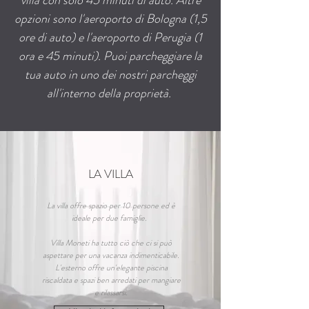
villa con solo 45 minuti di auto. Altre
opzioni sono l'aeroporto di Bologna (1,5
ore di auto) e l'aeroporto di Perugia (1
ora e 45 minuti). Puoi parcheggiare la
tua auto in uno dei nostri parcheggi
all'interno della proprietà.
LA VILLA
La villa offre spazio per 10 persone ed è
ideale per due famiglie.
Villa Moneti ha tutto ciò che ci si può
aspettare per una vacanza indimenticabile.
L'esterno offre un'elegante piscina
riscaldata e spazi ben arredati per mangiare
e rilassarsi.